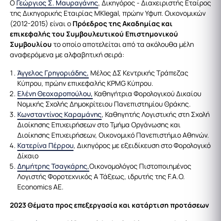
Ο
Γεώργιος Σ. Μαυραγάνης
, Δικηγόρος - Διαχειριστής Εταίρος
της Δικηγορικής Εταιρίας MKlegal, πρώην Υφυπ. Οικονομικών
(2012-2015) είναι ο
Πρόεδρος της Ακαδημίας και
επικεφαλής του Συμβουλευτικού Επιστημονικού
Συμβουλίου
το οποίο αποτελείται από τα ακόλουθα μέλη
αναφερόμενα με αλφαβητική σειρά:
Άγγελος Γρηγοριάδης,
Μέλος ΔΣ Κεντρικής Τράπεζας
Κύπρου, πρώην επικεφαλής KPMG Κύπρου.
Ελένη Θεοχαροπούλου
,
Καθηγήτρια Φορολογικού Δικαίου
Νομικής Σχολής Δημοκρίτειου Πανεπιστημίου Θράκης.
Κωνσταντίνος Καραμάνης
, Καθηγητής Λογιστικής στη Σχολή
Διοίκησης Επιχειρήσεων στο Τμήμα Οργάνωσης και
Διοίκησης Επιχειρήσεων, Οικονομικό Πανεπιστήμιο Αθηνών.
Κατερίνα Πέρρου
, Δικηγόρος με εξειδίκευση στο Φορολογικό
Δίκαιο
Δημήτρης Τσαγκάρης,
Οικονομολόγος Πιστοποιημένος
Λογιστής Φοροτεχνικός Α Τάξεως, ιδρυτής της F.A.O.
Economics ΑΕ.
2023 Θέματα προς επεξεργασία και κατάρτιση προτάσεων