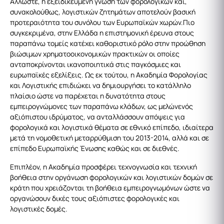
Άλλωστε, η εξειδικευμένη γνώση των φορολογικών και,
συνακολούθως, λογιστικών ζητημάτων αποτελούν βασική
προτεραιότητα του συνόλου των Ευρωπαϊκών χωρών.Πιο
συγκεκριμένα, στην Ελλάδα η επιστημονική έρευνα στους
παραπάνω τομείς κατέχει καθοριστικό ρόλο στην προώθηση
βιώσιμων χρηματοοικονομικών πρακτικών οι οποίες
ανταποκρίνονται ικανοποιητικά στις παγκόσμιες και
ευρωπαϊκές εξελίξεις. Ως εκ τούτου, η Ακαδημία Φορολογίας
και Λογιστικής επιδιώκει να δημιουργήσει το κατάλληλο
πλαίσιο ώστε να παρέχεται η δυνατότητα στους
εμπειρογνώμονες των παραπάνω κλάδων, ως μελώνενός
αξιόπιστου ιδρύματος, να ανταλλάσσουν απόψεις για
φορολογικά και λογιστικά θέματα σε εθνικό επίπεδο, ιδιαίτερα
μετά τη νομοθετική μεταρρύθμιση του 2013-2014, αλλά και σε
επίπεδο Ευρωπαϊκής Ένωσης καθώς και σε διεθνές.
Επιπλέον, η Ακαδημία προσφέρει τεχνογνωσία και τεχνική
βοήθεια στην οργάνωση φορολογικών και λογιστικών δομών σε
κράτη που χρειάζονται τη βοήθεια εμπειρογνωμόνων ώστε να
οργανώσουν δικές τους αξιόπιστες φορολογικές και
λογιστικές δομές.