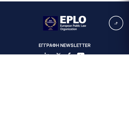
EΓΓΡΑΦΗ ΝEWSLETTER
Κεντρικά Γραφεία EPLO Αθήνας
Ευρωπαϊκός Οργανισμός Δημοσίου Δικαίου
Αχαιού 16
Κολωνάκι 10675
Αθήνα, Ελλάδα
+30 211 311 0671
info@eplo.int
Terms & Conditions