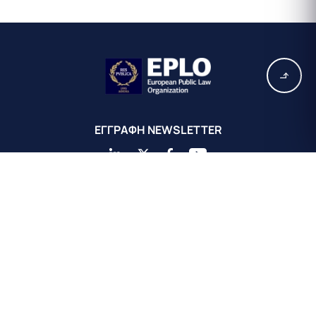
EΓΓΡΑΦΗ ΝEWSLETTER
Κεντρικά Γραφεία EPLO Αθήνας
Ευρωπαϊκός Οργανισμός Δημοσίου Δικαίου
Αχαιού 16
Κολωνάκι 10675
Αθήνα, Ελλάδα
+30 211 311 0671
info@eplo.int