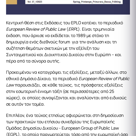
Κεντρική θέση στις Εκδόσεις του EPLO κατέχει το περιοδικό
European Review of Public Law
(
ERPL
). Είναι τριμηνιαία
έκδοση, που άρχισε να εκδίδεται το 1989 με στόχο τη
δημιουργία ενός διεθνούς forum για την ανάλυση και τη
συζήτηση θεμάτων σχετικών με την εξέλιξη του
Συνταγματικού και Διοικητικού Δικαίου στην Ευρώπη – και
πέρα από τα σύνορα αυτής.
Προκειμένου να καταγράψει τις εξελίξεις, μεταξύ άλλων, στο
εθνικό Δημόσιο Δίκαιο, το περιοδικό
European Review of Public
Law
παρουσιάζει, σε κάθε τεύχος, τις πρόσφατες εξελίξεις
στην εσωτερική έννομη τάξη (σε περισσσότερες από 25
χώρες), οι οποίες συνοψίζονται και αναλύονται από ειδικούς
σε αυτόν τον τομέα.
Επιπλέον, ένα τεύχος ετησίως αφιερώνεται στη δημοσίευση
των πρακτικών του ετήσιου συνεδρίου της Ευρωπαϊκής
Ομάδας Δημοσίου Δικαίου - European Group of Public Law
(EGPL), το οποίο πραγματεύεται τόσο από την ευρωπαϊκή όσο