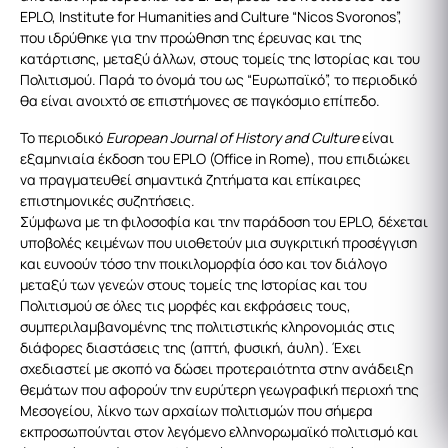
EPLO, Institute for Humanities and Culture “Nicos Svoronos”,
που ιδρύθηκε για την προώθηση της έρευνας και της
κατάρτισης, μεταξύ άλλων, στους τομείς της Ιστορίας και του
Πολιτισμού. Παρά το όνομά του ως “Ευρωπαϊκό”, το περιοδικό
θα είναι ανοιχτό σε επιστήμονες σε παγκόσμιο επίπεδο.
Το περιοδικό
European Journal of History and Culture
είναι
εξαμηνιαία έκδοση του EPLO (Office in Rome), που επιδιώκει
να πραγματευθεί σημαντικά ζητήματα και επίκαιρες
επιστημονικές συζητήσεις.
Σύμφωνα με τη φιλοσοφία και την παράδοση του EPLO, δέχεται
υποβολές κειμένων που υιοθετούν μια συγκριτική προσέγγιση
και ευνοούν τόσο την ποικιλομορφία όσο και τον διάλογο
μεταξύ των γενεών στους τομείς της Ιστορίας και του
Πολιτισμού σε όλες τις μορφές και εκφράσεις τους,
συμπεριλαμβανομένης της πολιτιστικής κληρονομιάς στις
διάφορες διαστάσεις της (απτή, φυσική, άυλη). Έχει
σχεδιαστεί με σκοπό να δώσει προτεραιότητα στην ανάδειξη
θεμάτων που αφορούν την ευρύτερη γεωγραφική περιοχή της
Μεσογείου, λίκνο των αρχαίων πολιτισμών που σήμερα
εκπροσωπούνται στον λεγόμενο ελληνορωμαϊκό πολιτισμό και