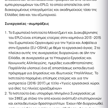
εμπειρογνωμόνων του EPLO, το οποίο αποτελείται από
διακεκριμένους επαγγελματίες και ακαδημαϊκούς τόσο της
Ελλάδας όσο και του εξωτερικού.
Συνεργασίες –συμπράξεις
Το Ευρωπαϊκό Ινστιτούτο Μάνατζμεντ και Διακυβέρνησης
του EPLO είναι επίσημος εταίρος στην καμπάνια 2013 -2015
του Ευρωπαϊκού Οργανισμού για την Υγεία και Ασφάλεια
στην Εργασία (EU-OSHA) με θέμα το εργασιακό άγχος. Στο
πλαίσιο αυτής της συνεργασίας διοργανώνει σε όλη την
Ελλάδα, σε συνεργασία με το Υπουργείο Εργασίας και
Κοινωνικής Αλληλεγγύης, ημερίδες ευαισθητοποίησης.
Παράλληλα υλοποιεί ένα εξ αποστάσεως εκπαιδευτικό
πρόγραμμα για Δημοσίους και Ιδιωτικούς Υπαλλήλους. Το
Ινστιτούτο παραμένει επίσημος εταίρος και για την
εκστρατεία (2016-2017) με τίτλο «Υγιείς εργασιακοί χώροι
για όλες τις ηλικίες εργαζομένων»
Το Ινστιτούτο έχει υπογράψει Μνημόνιο Συνεργασίας με
τον ΣΦΕΕ με στόχο την από κοινού ανάπτυξη επιστημονικών
και εκπαιδευτικών δραστηριοτήτων. Έχουν ήδη διοργανωθεί