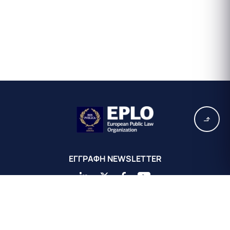
EΓΓΡΑΦΗ ΝEWSLETTER
Κεντρικά Γραφεία EPLO Αθήνας
Ευρωπαϊκός Οργανισμός Δημοσίου Δικαίου