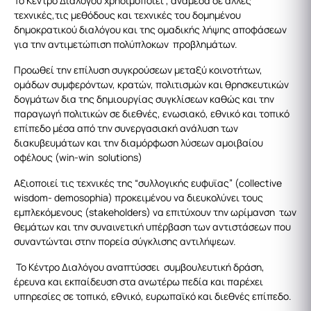
Το Κέντρο Διαλόγου χρησιμοποιεί , ανάμεσα σε άλλες
τεχνικές,τις μεθόδους και τεχνικές του δομημένου
δημοκρατικού διαλόγου και της ομαδικής λήψης αποφάσεων
για την αντιμετώπιση πολύπλοκων προβλημάτων.
Προωθεί την επίλυση συγκρούσεων μεταξύ κοινοτήτων,
ομάδων συμφερόντων, κρατών, πολιτισμών και θρησκευτικών
δογμάτων δια της δημιουργίας συγκλίσεων καθώς και την
παραγωγή πολιτικών σε διεθνές, ενωσιακό, εθνικό και τοπικό
επίπεδο μέσα από την συνεργασιακή ανάλυση των
διακυβευμάτων και την διαμόρφωση λύσεων αμοιβαίου
οφέλους (win-win solutions)
Αξιοποιεί τις τεχνικές της “συλλογικής ευφυϊας” (collective
wisdom- demosophia) προκειμένου να διευκολύνει τους
εμπλεκόμενους (stakeholders) να επιτύχουν την ωρίμανση των
θεμάτων και την συναινετική υπέρβαση των αντιστάσεων που
συναντώνται στην πορεία σύγκλισης αντιλήψεων.
Το Κέντρο Διαλόγου αναπτύσσει συμβουλευτική δράση,
έρευνα και εκπαίδευση στα ανωτέρω πεδία και παρέχει
υπηρεσίες σε τοπικό, εθνικό, ευρωπαϊκό και διεθνές επίπεδο.