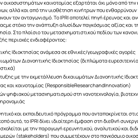
ών οικοσυστημάτων καινοτομίας εξαρτάται όχι μόνο από την
ων, αλλά και από την υιοθέτηση κινήτρων που ενθαρρύνουν 
ουν τον ανταγωνισμό. Το IPRI αποτελεί πηγή έρευνας και α
ίαςμε στόχο την ανάπτυξη αλυσίδων παγκόσμιας αξίας και 
κτησία. Στο πλαίσιο του μετασχηματιστικού πεδίου των κανον
 εξής περιοχές ενδιαφέροντος:
ικής Ιδιοκτησίας ανάμεσα σε εθνικές/γεωγραφικές αγορές
ωμάτων Διανοητικής Ιδιοκτησίας (διπλώματα ευρεσιτεχνία
υστικά)
τυξης με την εκμετάλλευση δικαιωμάτων Διανοητικής Ιδιοκ
ας και καινοτομίας (ResponsibleResearchandInnovation)
ιών ψηφιακού μετασχηματισμού στη νανοτεχνολογία, βιοτεχν
κληρονομιάς
υνητικό και εκπαιδευτικό πρόγραμμα που ανταποκρίνεται στις
κοπό αυτό, το IPRI δίνει ιδιαίτερη έμφαση στη διεθνή συνε
ασχολείται με την παραγωγή ερευνητικού, αναλυτικού και διδ
μερών (stakeholders) που συμμετέχουν στο παγκόσμιο οικοσ