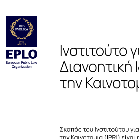
Ινστιτούτο γ
Διανοητική 
την Καινοτομ
Σκοπός του Ινστιτούτου για
την Καινοτομία (IPRI) είνα