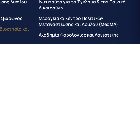
υσης Δικαίου
Ινστιτούτο για το Έγκλημα & την Ποινική
Δικαιοσύνη
ς Σβορώνος
Μεσογειακό Κέντρο Πολιτικών
Μετανάστευσης και Ασύλου (MedMA)
Ιδιοκτησία και
Ακαδημία Φορολογίας και Λογιστικής
και την
Ινστιτούτο για το Δίκαιο Προστασίας της
Ιδιωτικότητας, των Προσωπικών
Δεδομένων και την Τεχνολογία
Καινοτομία,
τητα (IRIDE)
Ινστιτούτο Κατάρτισης στο Δίκαιο και τη
Διακυβέρνηση
άπτυξη
Institute for Sustainable and Resilient
Development and Civil Protection
μελιωδών
Institute for Local Autonomies in Europe
Institute of Forensic Sciences
υς Δικαίου
σης των