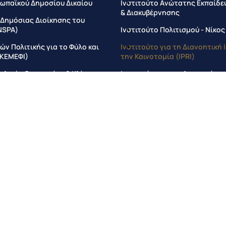
ωπαϊκού Δημοσίου Δικαίου
Ινστιτούτο Aνώτατης Εκπαίδε
& Διακυβέρνησης
 Δημόσιας Διοίκησης του
NSPA)
Ινστιτούτο Πολιτισμού - Νίκο
ν Πολιτικής για το Φύλο και
Ινστιτούτο για τη Διανοητική 
(ΚΕΜΕΦΙ)
την Καινοτομία (IPRI)
υκλικής Οικονομίας & Κλίματος
Ινστιτούτο για τη Δικαιοσύνη 
Ανάπτυξη
τιτούτο Ποινικού Δικαίου και
οινικής Δικαιοσύνης
Ινστιτούτο για τη Ρυθμιστική 
Εφαρμογή και Αποτελεσματικό
στιτούτο για τη Μελέτη του
αίου, Διακυβέρνησης και
Ινστιτούτο για τη Βιώσιμη Αν
EISCL)
Ινστιτούτο για τη Μεσόγειο
στιτούτο Μάνατζμεντ και
Ινστιτούτο Διαφάνειας και Θε
ης
Δικαιωμάτων
an Law & Governance (ELGS)
Ινστιτούτο Παγκόσμιου Κράτο
τρο Ευρωπαϊκών Μελετών και
Ινστιτούτο Αειφόρου Διαχείρι
EME)
Υδάτων και Δικαίου του Νερού
ια την Παγκόσμια