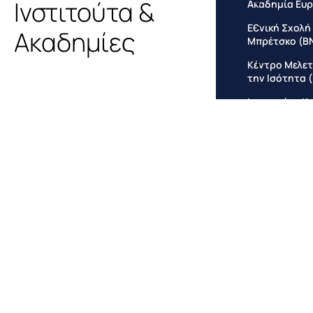
Ινστιτούτα &
Ακαδημία Ευρ
Εθνική Σχολή
Ακαδημίες
Μπρέτσκο (B
Κέντρο Μελετώ
την Ισότητα 
Ινστιτούτο Κ
Ευρωπαϊκό Ινσ
Συστήματος Π
Ευρωπαϊκό Ιν
Κινεζικού Δικ
Πολιτισμού (
Ευρωπαϊκό Ιν
Διακυβέρνησ
Σχολή Europe
Ελληνικό Κέν
Ερευνών (EK
Ινστιτούτο γ