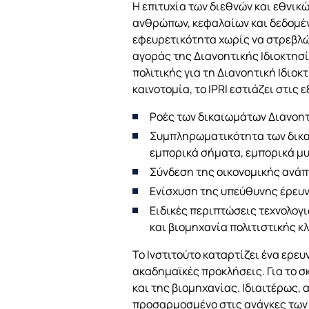
Η επιτυχία των διεθνών και εθνικ
ανθρώπων, κεφαλαίων και δεδομέν
εφευρετικότητα χωρίς να στρεβλών
αγοράς της Διανοητικής Ιδιοκτησ
πολιτικής για τη Διανοητική Ιδιο
καινοτομία, το IPRI εστιάζει στις
Ροές των δικαιωμάτων Διανοητ
Συμπληρωματικότητα των δικαι
εμπορικά σήματα, εμπορικά μ
Σύνδεση της οικονομικής ανάπ
Ενίσχυση της υπεύθυνης έρευν
Ειδικές περιπτώσεις τεχνολογ
και βιομηχανία πολιτιστικής 
Το Ινστιτούτο καταρτίζει ένα ερε
ακαδημαϊκές προκλήσεις. Για το σ
και της βιομηχανίας. Ιδιαιτέρως, 
προσαρμοσμένο στις ανάγκες των 