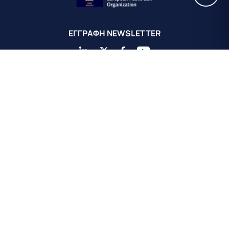
EΓΓΡΑΦΗ ΝEWSLETTER
Κεντρικά Γραφεία EPLO Αθήνας
Ευρωπαϊκός Οργανισμός Δημοσίου Δικαίου
Αχαιού 16
Κολωνάκι 10675
Αθήνα, Ελλάδα
+30 211 311 0671
info@eplo.int
Terms & Conditions
Privacy & Cookie Policy
©2026 EPLO. All rights reserved