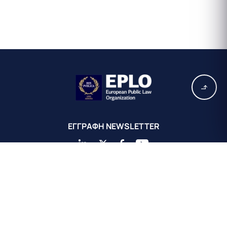
EΓΓΡΑΦΗ ΝEWSLETTER
Κεντρικά Γραφεία EPLO Αθήνας
Ευρωπαϊκός Οργανισμός Δημοσίου Δικαίου
Αχαιού 16
Κολωνάκι 10675
Αθήνα, Ελλάδα
+30 211 311 0671
info@eplo.int