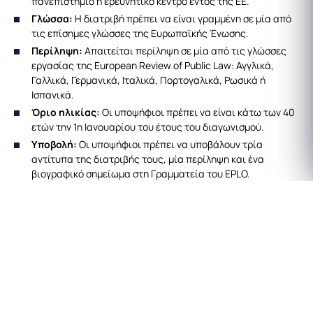
πανεπιστήμιο ή ερευνητικό κέντρο εντός της ΕΕ.
Γλώσσα:
Η διατριβή πρέπει να είναι γραμμένη σε μία από
τις επίσημες γλώσσες της Ευρωπαϊκής Ένωσης.
Περίληψη:
Απαιτείται περίληψη σε μία από τις γλώσσες
εργασίας της European Review of Public Law: Αγγλικά,
Γαλλικά, Γερμανικά, Ιταλικά, Πορτογαλικά, Ρωσικά ή
Ισπανικά.
Όριο ηλικίας:
Οι υποψήφιοι πρέπει να είναι κάτω των 40
ετών την 1η Ιανουαρίου του έτους του διαγωνισμού.
Υποβολή:
Οι υποψήφιοι πρέπει να υποβάλουν τρία
αντίτυπα της διατριβής τους, μία περίληψη και ένα
βιογραφικό σημείωμα στη Γραμματεία του EPLO.
Κριτήρια Αξιολόγησης
Λαμβάνονται ιδιαιτέρως υπόψη τα εξής:
Θεματική Συνάφεια και Εμβέλεια:
Η σημασία του
θέματος σε σχέση με την αποστολή της EGPL και η
δυνατότητα κινητοποίησης ερευνητών από διαφορετικές
νομικές παραδόσεις και πολιτισμικά πλαίσια.
Επιστημονική Ποιότητα:
Το βάθος της ανάλυσης, η