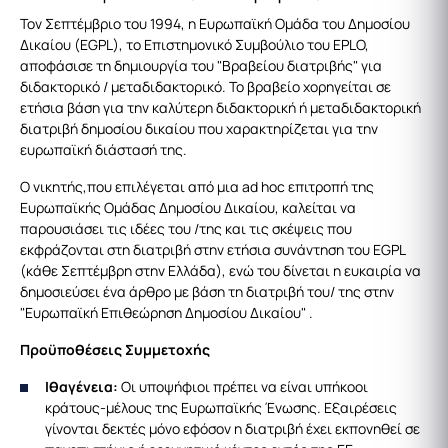
Τον Σεπτέμβριο του 1994, η Ευρωπαϊκή Ομάδα του Δημοσίου
Δικαίου (EGPL), το Επιστημονικό Συμβούλιο του EPLO,
αποφάσισε τη δημιουργία του "Βραβείου διατριβής" για
διδακτορικό / μεταδιδακτορικό. Το βραβείο χορηγείται σε
ετήσια βάση για την καλύτερη διδακτορική ή μεταδιδακτορική
διατριβή δημοσίου δικαίου που χαρακτηρίζεται για την
ευρωπαϊκή διάστασή της.
Ο νικητής,που επιλέγεται από μια ad hoc επιτροπή της
Ευρωπαϊκής Ομάδας Δημοσίου Δικαίου, καλείται να
παρουσιάσει τις ιδέες του /της και τις σκέψεις που
εκφράζονται στη διατριβή στην ετήσια συνάντηση του EGPL
(κάθε Σεπτέμβρη στην Ελλάδα), ενώ του δίνεται η ευκαιρία να
δημοσιεύσει ένα άρθρο με βάση τη διατριβή του/ της στην
"Ευρωπαϊκή Επιθεώρηση Δημοσίου Δικαίου" .
Προϋποθέσεις Συμμετοχής
Ιθαγένεια:
Οι υποψήφιοι πρέπει να είναι υπήκοοι
κράτους-μέλους της Ευρωπαϊκής Ένωσης. Εξαιρέσεις
γίνονται δεκτές μόνο εφόσον η διατριβή έχει εκπονηθεί σε