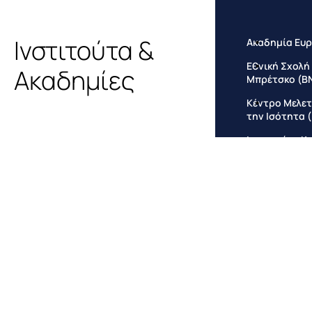
Ινστιτούτα &
Ακαδημία Ευρ
Εθνική Σχολή
Ακαδημίες
Μπρέτσκο (B
Κέντρο Μελετώ
την Ισότητα 
Ινστιτούτο Κ
Ευρωπαϊκό Ινσ
Συστήματος Π
Ευρωπαϊκό Ιν
Κινεζικού Δικ
Πολιτισμού (
Ευρωπαϊκό Ιν
Διακυβέρνησ
Σχολή Europe
Ελληνικό Κέν