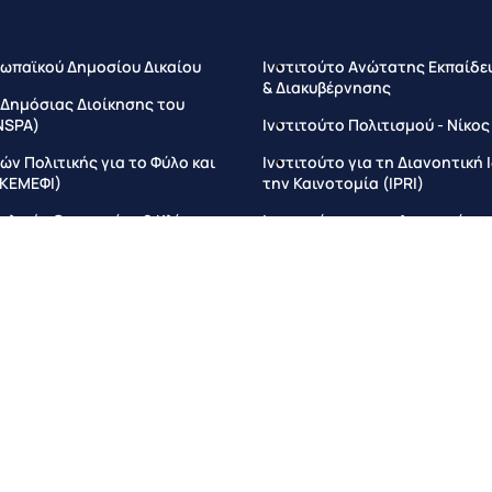
ωπαϊκού Δημοσίου Δικαίου
Ινστιτούτο Aνώτατης Εκπαίδε
& Διακυβέρνησης
 Δημόσιας Διοίκησης του
NSPA)
Ινστιτούτο Πολιτισμού - Νίκο
ν Πολιτικής για το Φύλο και
Ινστιτούτο για τη Διανοητική 
(ΚΕΜΕΦΙ)
την Καινοτομία (IPRI)
υκλικής Οικονομίας & Κλίματος
Ινστιτούτο για τη Δικαιοσύνη 
Ανάπτυξη
τιτούτο Ποινικού Δικαίου και
οινικής Δικαιοσύνης
Ινστιτούτο για τη Ρυθμιστική 
Εφαρμογή και Αποτελεσματικό
στιτούτο για τη Μελέτη του
αίου, Διακυβέρνησης και
Ινστιτούτο για τη Βιώσιμη Αν
EISCL)
Ινστιτούτο για τη Μεσόγειο
στιτούτο Μάνατζμεντ και
Ινστιτούτο Διαφάνειας και Θε
ης
Δικαιωμάτων
an Law & Governance (ELGS)
Ινστιτούτο Παγκόσμιου Κράτο
τρο Ευρωπαϊκών Μελετών και