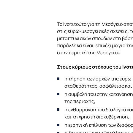
Το Ινστιτούτο για τη Μεσόγειο απ
στις ευρω-μεσογειακές σχέσεις, τ
μεταπτυχιακών σπουδών στη βάση τ
παράλληλα είναι επιλέξιμο για τη
στην περιοχή της Μεσογείου.
Στους κύριους στόχους του Ινστ
η τήρηση των αρχών της ευρω
σταθερότητας, ασφάλειας και 
η συμβολή του στην κατανόηση
της περιοχής,
η ενθάρρυνση του διαλόγου κα
και τη χρηστή διακυβέρνηση,
η ειρηνική επίλυση των διαφο