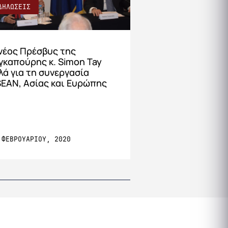
ΔΗΛΩΣΕΙΣ
ΕΚΔΗΛΩΣΕΙΣ
νέος Πρέσβυς της
Συζήτηση στρο
γκαπούρης κ. Simon Tay
τραπέζης με θέμ
λά για τη συνεργασία
Ανατολική Μεσό
EAN, Aσίας και Ευρώπης
επίκεντρο
 ΦΕΒΡΟΥΑΡΙΟΥ, 2020
29 ΙΑΝΟΥΑΡΙΟΥ, 20