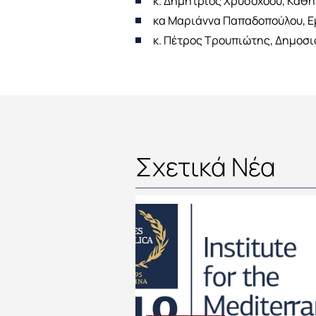
κ. Δημήτριος Χρυσοχόου, Καθη
κα Μαριάννα Παπαδοπούλου, Ε
κ. Πέτρος Τρουπιώτης, Δημο
Σχετικά Νέα