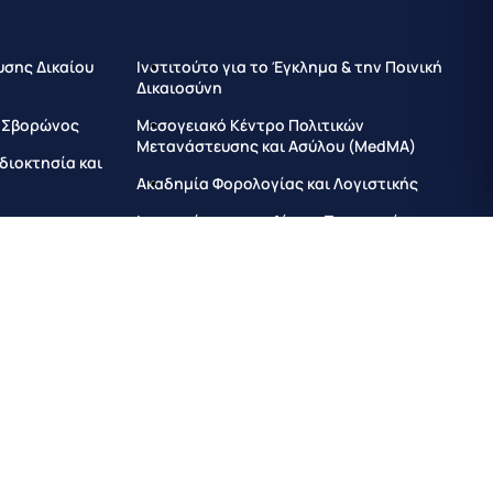
υσης Δικαίου
Ινστιτούτο για το Έγκλημα & την Ποινική
Δικαιοσύνη
ς Σβορώνος
Μεσογειακό Κέντρο Πολιτικών
Μετανάστευσης και Ασύλου (MedMA)
Ιδιοκτησία και
Ακαδημία Φορολογίας και Λογιστικής
και την
Ινστιτούτο για το Δίκαιο Προστασίας της
Ιδιωτικότητας, των Προσωπικών
Δεδομένων και την Τεχνολογία
Καινοτομία,
τητα (IRIDE)
Ινστιτούτο Κατάρτισης στο Δίκαιο και τη
Διακυβέρνηση
άπτυξη
Institute for Sustainable and Resilient
Development and Civil Protection
μελιωδών
Institute for Local Autonomies in Europe
Institute of Forensic Sciences
υς Δικαίου