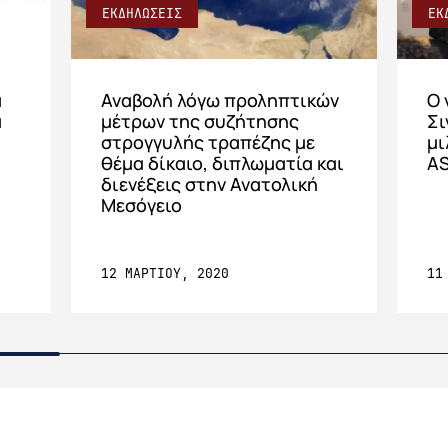
ΕΚΔΗΛΩΣΕΙΣ
ΕΚ
α
Avαβολή λόγω προληπτικών
Ο 
α
μέτρων της συζήτησης
Σι
στρογγυλής τραπέζης με
μι
θέμα δίκαιο, διπλωματία και
AS
διενέξεις στην Ανατολική
Μεσόγειο
12 ΜΑΡΤΙΟΥ, 2020
11