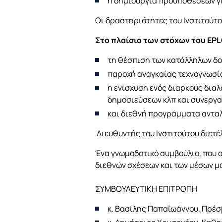
η δημιουργία προϋποθέσεων γι
Οι δραστηριότητες του Ινστιτούτου
Στο πλαίσιο των στόχων του
EPL
τη θέσπιση των κατάλληλων δομ
παροχή αναγκαίας τεχνογνωσία
η ενίσχυση ενός διαρκούς διαλ
δημοσιεύσεων κλπ και συνεργασ
και διεθνή προγράμματα αντα
Διευθυντής του Ινστιτούτου διετέ
Ένα γνωμοδοτικό συμβούλιο, που 
διεθνών σχέσεων και των μέσων μ
ΣΥΜΒΟΥΛΕΥΤΙΚΗ ΕΠΙΤΡΟΠΗ
κ. Βασίλης Παπαϊωάννου, Πρέσβ