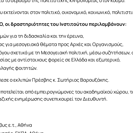
α το σεβασμό της πολιτιστικής κληρονομιάς στον κόσμο.
 εκτείνονται στον πολιτικό, οικονομικό, κοινωνικό, πολιτιστι
O
, οι δραστηριότητες του Ινστιτούτου περιλαμβάνουν:
ών για τη διδασκαλία και την έρευνα,
ς για μεσογειακά θέματα προς Αρχές και Οργανισμούς,
όγου σχετικά με τη Μεσογειακή πολιτική, μέσω συζητήσεων,
ίας με αντίστοιχους φορείς σε Ελλάδα και εξωτερικό,
λλαγής φοιτητών.
λεσε ο εκλιπών Πρέσβης κ. Σωτήριος Βαρουξάκης.
αποτελείται από εμπειρογνώμονες του ακαδημαϊκού χώρου, 
αζικής ενημέρωσης συνεπικουρεί τον Διευθυντή.
υς ε.τ., Αθήνα