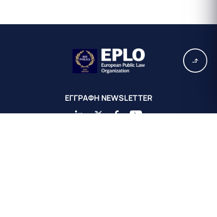
EΓΓΡΑΦΗ ΝEWSLETTER
Κεντρικά Γραφεία EPLO Αθήνας
Ευρωπαϊκός Οργανισμός Δημοσίου Δικαίου
Αχαιού 16
Κολωνάκι 10675
Αθήνα, Ελλάδα
+30 211 311 0671
info@eplo.int