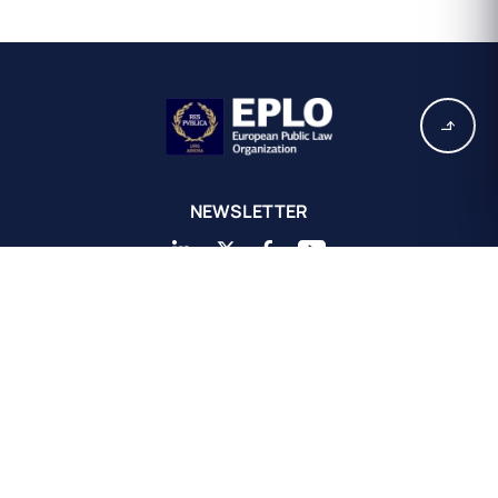
NEWSLETTER
Siège de l'EPLO à Athènes
European Public Law Organization
16, rue Achaiou
Kolonaki 10675
Athènes, Grèce
+30 211 311 0671
info@eplo.int