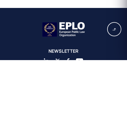
NEWSLETTER
Siège de l'EPLO à Athènes
European Public Law Organization
16, rue Achaiou
Kolonaki 10675
Athènes, Grèce
+30 211 311 0671
info@eplo.int