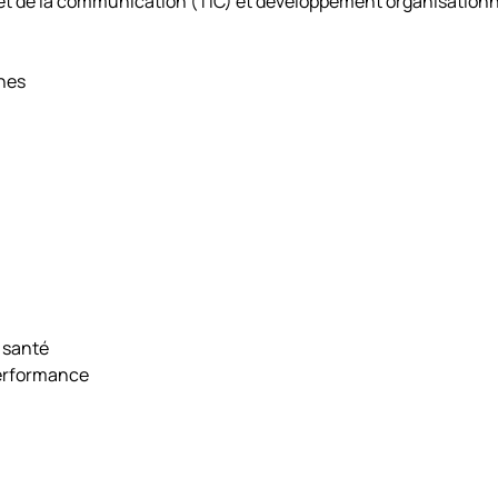
 et de la communication (TIC) et développement organisationn
nes
 santé
performance