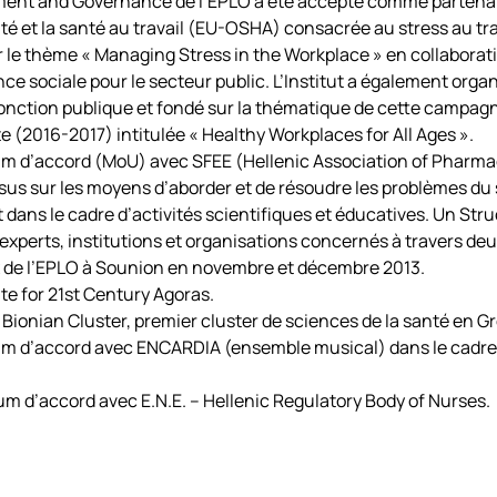
ment and Governance de l’EPLO a été accepté comme partenair
é et la santé au travail (EU-OSHA) consacrée au stress au trava
le thème « Managing Stress in the Workplace » en collaboratio
ance sociale pour le secteur public. L’Institut a également or
onction publique et fondé sur la thématique de cette campagne.
 (2016-2017) intitulée « Healthy Workplaces for All Ages ».
m d’accord (MoU) avec SFEE (Hellenic Association of Pharma
nsus sur les moyens d’aborder et de résoudre les problèmes du
 dans le cadre d’activités scientifiques et éducatives. Un St
experts, institutions et organisations concernés à travers deux
x de l’EPLO à Sounion en novembre et décembre 2013.
ute for 21st Century Agoras.
u Bionian Cluster, premier cluster de sciences de la santé en 
um d’accord avec ENCARDIA (ensemble musical) dans le cadre
m d’accord avec E.N.E. – Hellenic Regulatory Body of Nurses.