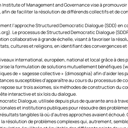
an Institute of Management and Governance vise à promouvoir 
n de faciliter la résolution de différends collectifs et de con
mment l’approche Structured Democratic Dialogue (SDD) en coll
.org). Le processus de Structured Democratic Dialogue (SDD
on collaborative à grande échelle, visant à favoriser la résolu
ts, cultures et religions, en identifiant des convergences et 
iveaux international, européen, national et local grâce à des 
rise la formulation de solutions mutuellement bénéfiques (w
iques de « sagesse collective » (dimosophia) afin d’aider les p
tances susceptibles d’apparaître au cours du processus de c
 repose sur trois axiomes, six méthodes de construction du 
te interactive et six lois du dialogue.
cratic Dialogue, utilisée depuis plus de quarante ans à trave
ionales et institutions publiques pour résoudre des problè
 résultats tangibles là où d’autres approches avaient échoué.
a résolution de problèmes complexes qui, autrement, sembler