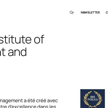
NEWSLETTER
C
titute of
t and
anagement a été créé avec
ntre d’excellence dans les