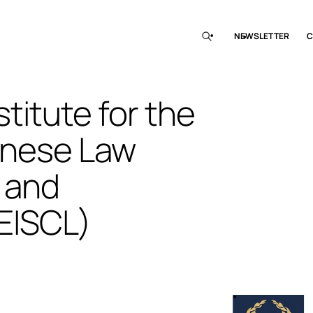
NEWSLETTER
C
titute for the
inese Law
 and
(EISCL)