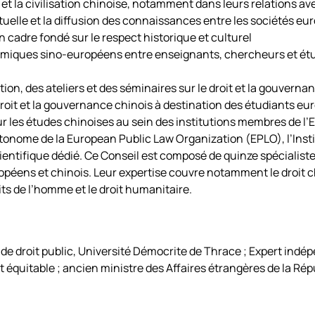
 et la civilisation chinoise, notamment dans leurs relations av
elle et la diffusion des connaissances entre les sociétés eu
 cadre fondé sur le respect historique et culturel
ques sino-européens entre enseignants, chercheurs et étud
on, des ateliers et des séminaires sur le droit et la gouvern
 droit et la gouvernance chinois à destination des étudiants e
 les études chinoises au sein des institutions membres de l’
ome de la European Public Law Organization (EPLO), l’Institu
cientifique dédié. Ce Conseil est composé de quinze spécialis
éens et chinois. Leur expertise couvre notamment le droit chi
its de l’homme et le droit humanitaire.
e droit public, Université Démocrite de Thrace ; Expert indé
 équitable ; ancien ministre des Affaires étrangères de la Rép