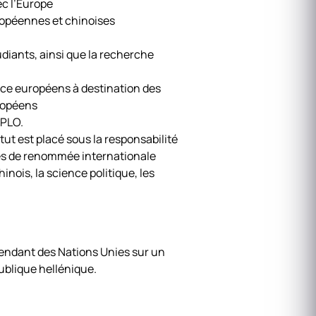
ec l’Europe
ropéennes et chinoises
iants, ainsi que la recherche
ance européens à destination des
uropéens
EPLO.
t est placé sous la responsabilité
tes de renommée internationale
nois, la science politique, les
pendant des Nations Unies sur un
ublique hellénique.