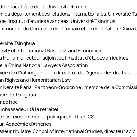
 la faculté de droit, Université Renmin
n du département des relations internationales, Université T
de l’Institut d’études avancées, Université Tsinghua
honoraire du Centre de droit romain et de droit italien, China 
ersité Tsinghua
rsity of International Business and Economics
 Hunan, directeur adjoint de l’Institut d’études africaines
 la China National Lawyers Association
rsité d’Aalborg ; ancien directeur de l’Agence des droits fo
an Rights and Humanitarian Law
niversité Paris I Panthéon-Sorbonne ; membre de la Commiss
iversité Tsinghua
r ad hoc
mbassadeur (à la retraite)
associée de théorie politique, EPLO/ELGS
ur, Académie d’Athènes
ur titulaire, School of International Studies, directeur adjo