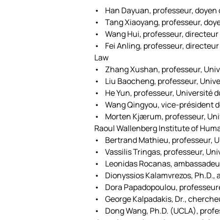
• Han Dayuan, professeur, doyen de
• Tang Xiaoyang, professeur, doye
• Wang Hui, professeur, directeur 
• Fei Anling, professeur, directeur 
Law
• Zhang Xushan, professeur, Univ
• Liu Baocheng, professeur, Unive
• He Yun, professeur, Université du
• Wang Qingyou, vice-président de
• Morten Kjærum, professeur, Unive
Raoul Wallenberg Institute of Hum
• Bertrand Mathieu, professeur, U
• Vassilis Tringas, professeur, Un
• Leonidas Rocanas, ambassadeu
• Dionyssios Kalamvrezos, Ph.D., a
• Dora Papadopoulou, professeure 
• George Kalpadakis, Dr., cherche
• Dong Wang, Ph.D. (UCLA), professe