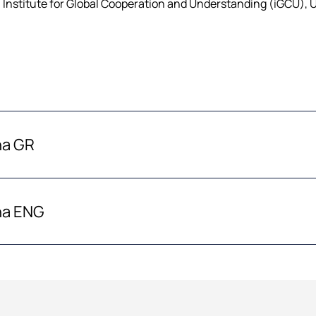
 Institute for Global Cooperation and Understanding (iGCU), U
na GR
na ENG