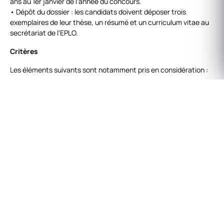
ans au 1er janvier de l'année du concours.
• Dépôt du dossier : les candidats doivent déposer trois
exemplaires de leur thèse, un résumé et un curriculum vitae au
secrétariat de l'EPLO.
Critères
Les éléments suivants sont notamment pris en considération :
• Pertinence et portée : l'intérêt thématique de la thèse par
rapport à la mission du Groupe Européen de Droit Public et son
potentiel à susciter l'intérêt de chercheurs issus de cultures et
de traditions juridiques diverses.
• Rigueur scientifique : la profondeur de l'analyse, la clarté de
l'argumentation et la contribution globale à la recherche
juridique dans le domaine du droit public.
• Esprit novateur : l'originalité et l'innovation dont fait preuve la
thèse.
• Excellence formelle : la cohérence structurelle, la qualité de la
présentation et le niveau académique du travail.
Comment participer