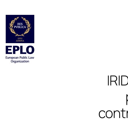
IRI
contr