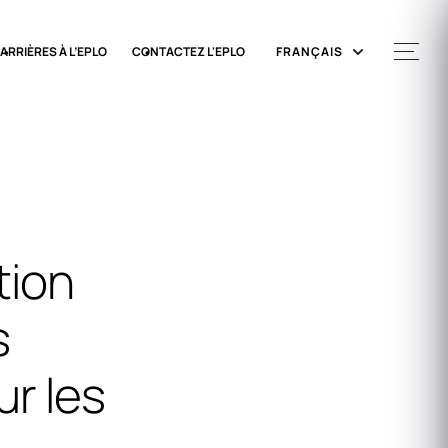
ARRIÈRES À L’EPLO
CONTACTEZ L'EPLO
FRANÇAIS
tion
s
ur les