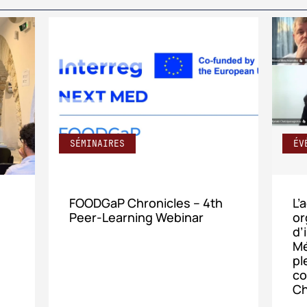
SÉMINAIRES
ÉV
FOODGaP Chronicles – 4th
L’
Peer‑Learning Webinar
or
d’
Mé
pl
co
Ch