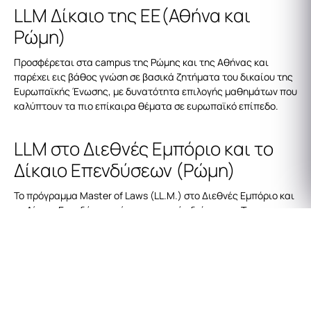
LLM Δίκαιο της ΕΕ(Αθήνα και
Ρώμη)
Προσφέρεται στα campus της Ρώμης και της Αθήνας και
παρέχει εις βάθος γνώση σε βασικά ζητήματα του δικαίου της
Ευρωπαϊκής Ένωσης, με δυνατότητα επιλογής μαθημάτων που
καλύπτουν τα πιο επίκαιρα θέματα σε ευρωπαϊκό επίπεδο.
LLM στο Διεθνές Εμπόριο και το
Δίκαιο Επενδύσεων (Ρώμη)
Το πρόγραμμα Master of Laws (LL.M.) στο Διεθνές Εμπόριο και
το Δίκαιο Επενδύσεων είναι μονοετούς διάρκειας. Το
προσεκτικά διαμορφωμένο πρόγραμμα σπουδών
επικεντρώνεται στους βασικούς πυλώνες του Εμπορίου και
των Επενδύσεων, προσφέροντας στους φοιτητές μια
ολοκληρωμένη κατανόηση των θεμελίων του σύγχρονου
συστήματος εμπορικού και επενδυτικού δικαίου, καθώς και
του τρόπου με τον οποίο το παγκόσμιο οικονομικό δίκαιο και οι