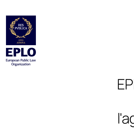
EP
l'