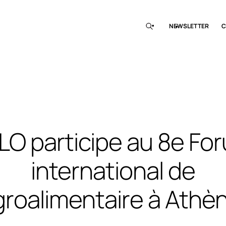
NEWSLETTER
C
LO participe au 8e Fo
international de
agroalimentaire à Athè