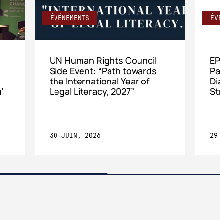
ÉVÉNEMENTS
ÉV
UN Human Rights Council
EP
Side Event: “Path towards
Pa
the International Year of
Di
’
Legal Literacy, 2027”
St
30 JUIN, 2026
29