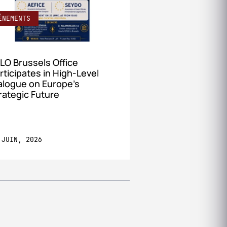
ÉNEMENTS
ÉVÉNEMENTS
LO Brussels Office
Culture Project
rticipates in High‑Level
EPLO Headquart
alogue on Europe’s
rategic Future
 JUIN, 2026
12 JUIN, 2026