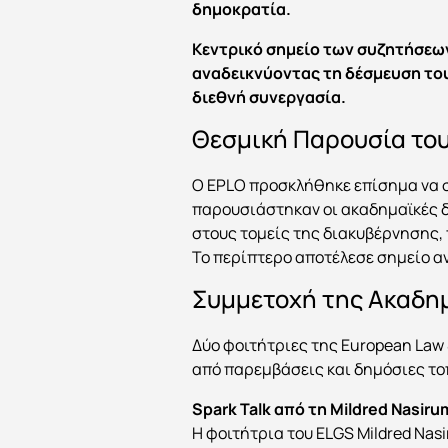
δημοκρατία.
Κεντρικό σημείο των συζητήσεω
αναδεικνύοντας τη δέσμευση του
διεθνή συνεργασία.
Θεσμική Παρουσία το
Ο EPLO προσκλήθηκε επίσημα να 
παρουσιάστηκαν οι ακαδημαϊκές δ
στους τομείς της διακυβέρνησης,
Το περίπτερο αποτέλεσε σημείο αν
Συμμετοχή της Ακαδημ
Δύο φοιτήτριες της European Law
από παρεμβάσεις και δημόσιες τ
Spark Talk από τη Mildred Nasiru
Η φοιτήτρια του ELGS Mildred Nas