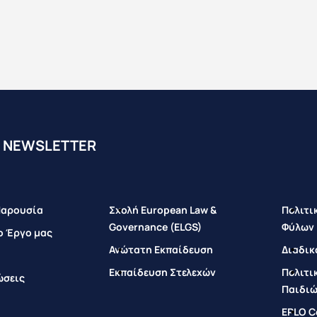
 ΝEWSLETTER
Παρουσία
Σχολή European Law &
Πολιτι
Governance (ELGS)
Φύλων
ο Έργο μας
Ανώτατη Εκπαίδευση
Διαδικ
Εκπαίδευση Στελεχών
Πολιτι
ώσεις
Παιδι
EPLO Co