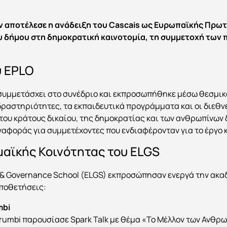
ν αποτέλεσε η ανάδειξη του Cascais ως Ευρωπαϊκής Πρω
 δήμου στη δημοκρατική καινοτομία, τη συμμετοχή των π
υ EPLO
συμμετάσχει στο συνέδριο και εκπροσωπήθηκε μέσω θεσμικ
ραστηριότητες, τα εκπαιδευτικά προγράμματα και οι διεθν
 του κράτους δικαίου, της δημοκρατίας και των ανθρωπίνων
αφοράς για συμμετέχοντες που ενδιαφέρονταν για το έργο κ
αϊκής Κοινότητας του ELGS
 & Governance School (ELGS) εκπροσώπησαν ενεργά την ακα
οποθετήσεις:
mbi
irumbi παρουσίασε Spark Talk με θέμα «Το Μέλλον των Ανθρ