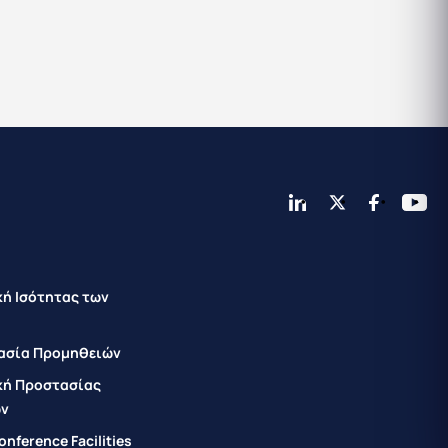
κή Ισότητας των
ασία Προμηθειών
κή Προστασίας
ών
nference Facilities