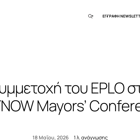
EΓΓΡΑΦΗ ΝEWSLET
υμμετοχή του EPLO σ
NOW Mayors’ Confer
18 Μαΐου, 2026
1 λ. ανάγνωσης