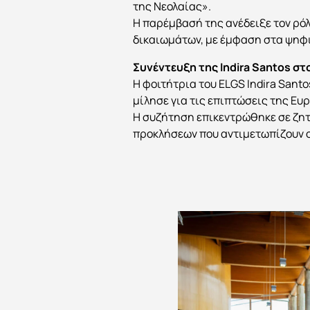
της Νεολαίας».
Η παρέμβασή της ανέδειξε τον ρ
δικαιωμάτων, με έμφαση στα ψηφι
Συνέντευξη της Indira Santos στ
Η φοιτήτρια του ELGS Indira Sant
μίλησε για τις επιπτώσεις της Ε
Η συζήτηση επικεντρώθηκε σε ζητ
προκλήσεων που αντιμετωπίζουν ο